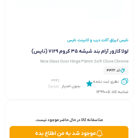
نایس
یراق آلات درب و کابینت نایس
/
لولا گازور آرام بند شیشه 35 کروم 7129 (نایس)
Nice Glass Door Hinge 35mm Soft Close Chrome
کد
4422
(۳۴۴
نظری ثبت نشده
بدون امتیاز
بازدید)
شناسه کالا:
11299005
متاسفانه کالا در حال حاضر موجود نیست.
موجود شد به من اطلاع بده