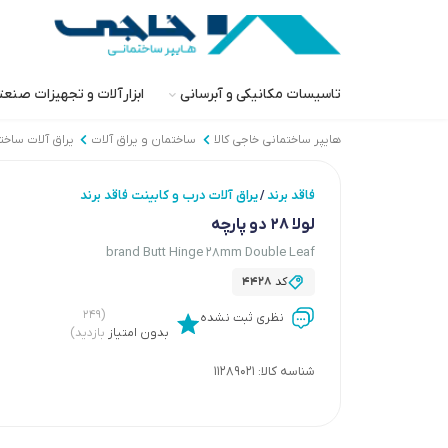
تاسیسات مکانیکی و آبرسانی
ابزارآلات و تجهیزات صنع
هایپر ساختمانی خاجی‌ کالا
ساختمان و یراق آلات
یراق آلات ساخت
فاقد برند
یراق آلات درب و کابینت فاقد برند
/
لولا 28 دو پارچه
brand Butt Hinge 28mm Double Leaf
کد
4428
(۲۴۹
نظری ثبت نشده
بدون امتیاز
بازدید)
شناسه کالا:
11289021