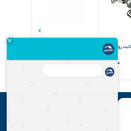
لولا آرام بند پایه ثابت روکار Q18-
لولا گازور 165 درجه آرام بند
N235S (نایس)
آنادایز S100 (نایس)
۱۱۹,۰۰۰
۱۳۸,۰۰۰