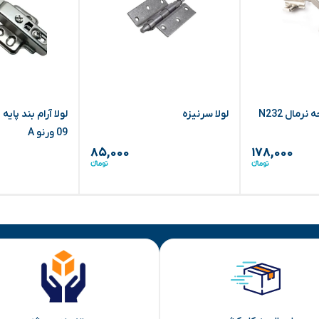
لولا گازور 135 درجه نرمال N232
لولا سرنیزه
09 ورنو A
۸۵,۰۰۰
۱۷۸,۰۰۰