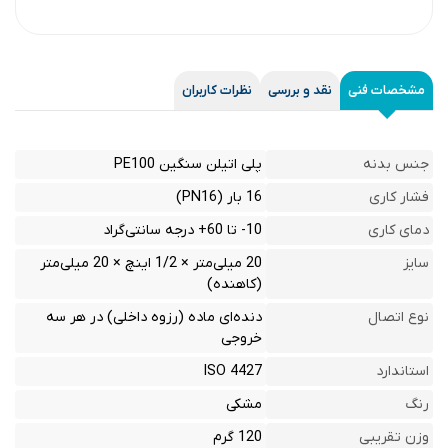
مشخصات فنی
نقد و بررسی
نظرات کاربران
جنس بدنه
پلی اتیلن سنگین PE100
فشار کاری
16 بار (PN16)
دمای کاری
10- تا 60+ درجه سانتی‌گراد
سایز
20 میلی‌متر × 1/2 اینچ × 20 میلی‌متر
(کاهنده)
نوع اتصال
دنده‌ای ماده (رزوه داخلی) در هر سه
خروجی
استاندارد
ISO 4427
رنگ
مشکی
وزن تقریبی
120 گرم