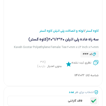
کاوه گستر
لوله و اتصالات پلی اتیلن کاوه گستر
/
سه راه ماده پلی اتیلن 20*1/2*20(کاوه گستر)
Kaveh Gostar Polyethylene Female Tee 20mm x 1/2 Inch x 20mm
کد
444
(۳۱۸
نظری ثبت نشده
بدون امتیاز
بازدید)
شناسه کالا:
11471022
انتخاب برای هر
عدد
فاقد گارانتی