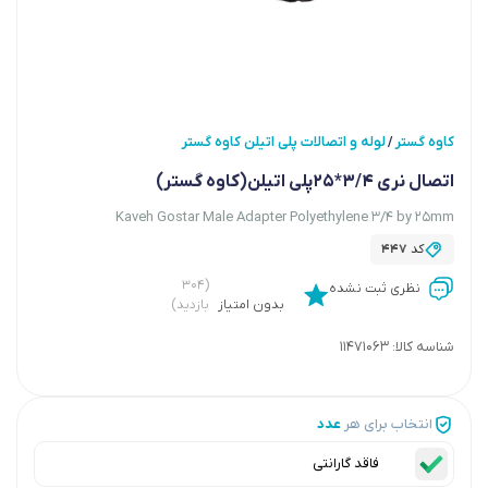
کاوه گستر
لوله و اتصالات پلی اتیلن کاوه گستر
/
اتصال نری 3/4*25پلی اتیلن(کاوه گستر)
Kaveh Gostar Male Adapter Polyethylene 3/4 by 25mm
کد
447
(۳۰۴
نظری ثبت نشده
بدون امتیاز
بازدید)
شناسه کالا:
11471063
انتخاب برای هر
عدد
فاقد گارانتی