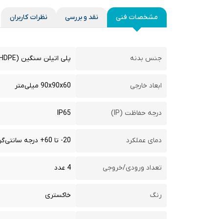
مشخصات فنی
نقد و بررسی
نظرات کاربران
جنس بدنه
پلی اتیلن سنگین (HDPE)
ابعاد خارجی
90x90x60 میلی‌متر
درجه حفاظت (IP)
IP65
دمای عملکرد
20- تا 60+ درجه سانتی‌گراد
تعداد ورودی/خروجی
4 عدد
رنگ
خاکستری