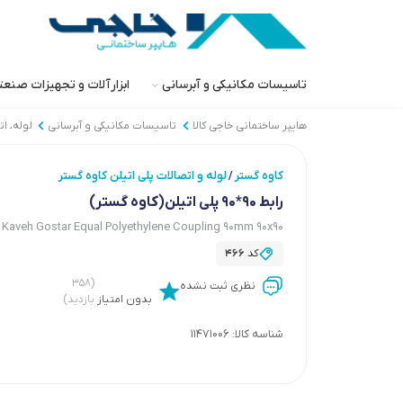
تاسیسات مکانیکی و آبرسانی
ابزارآلات و تجهیزات صنع
هایپر ساختمانی خاجی‌ کالا
تاسیسات مکانیکی و آبرسانی
لوله، ا
کاوه گستر
لوله و اتصالات پلی اتیلن کاوه گستر
/
رابط 90*90 پلی اتیلن(کاوه گستر)
Kaveh Gostar Equal Polyethylene Coupling 90mm 90x90
کد
466
(۳۵۸
نظری ثبت نشده
بدون امتیاز
بازدید)
شناسه کالا:
11471006