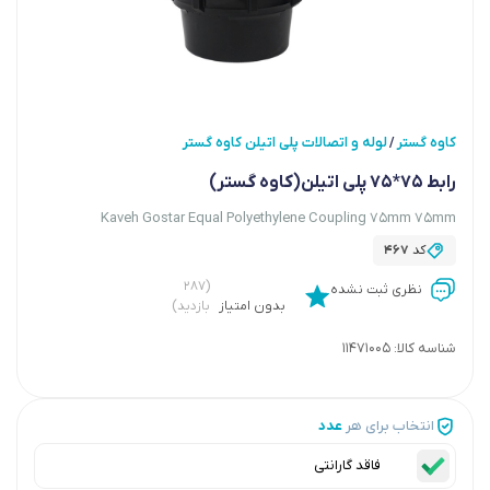
کاوه گستر
لوله و اتصالات پلی اتیلن کاوه گستر
/
رابط 75*75 پلی اتیلن(کاوه گستر)
Kaveh Gostar Equal Polyethylene Coupling 75mm 75mm
کد
467
(۲۸۷
نظری ثبت نشده
بدون امتیاز
بازدید)
شناسه کالا:
11471005
انتخاب برای هر
عدد
فاقد گارانتی