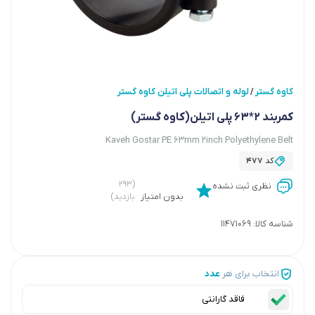
کاوه گستر
لوله و اتصالات پلی اتیلن کاوه گستر
/
کمربند 2*63 پلی اتیلن(کاوه گستر)
Kaveh Gostar PE 63mm 2inch Polyethylene Belt
کد
477
(۲۹۳
نظری ثبت نشده
بدون امتیاز
بازدید)
شناسه کالا:
11471069
انتخاب برای هر
عدد
فاقد گارانتی