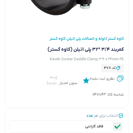
کاوه گستر
لوله و اتصالات پلی اتیلن کاوه گستر
/
کمربند 3/4 *32 پلی اتیلن (کاوه گستر)
Kaveh Gostar Saddle Clamp 3 4 x 32mm PE
کد
478
(۳۰۰
نظری ثبت نشده
بدون امتیاز
بازدید)
شناسه کالا:
11471043
انتخاب برای هر
عدد
فاقد گارانتی