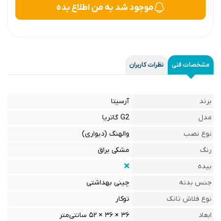
موجود شد به من اطلاع بده
مشخصات فنی
نظرات کاربران
برند
آرسیتا
مدل
G2 گاتریا
نوع نصب
والهنگ (دیواری)
رنگ
مشکی براق
بیده
جنس بدنه
چینی بهداشتی
نوع فلاش تانک
توکار
ابعاد
۳۶ × ۳۶ × ۵۲ سانتی‌متر