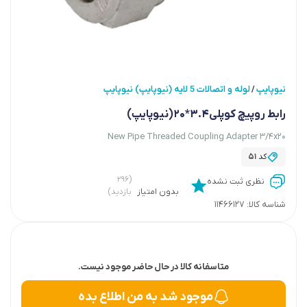
نیوپایپ
لوله و اتصالات 5 لایه (نیوپایپ) نیوپایپ
/
رابط روپیچ کوپلی3.4*20(نیوپایپ)
New Pipe Threaded Coupling Adapter 3/4x20
کد
51
(۲۹۶
نظری ثبت نشده
بدون امتیاز
بازدید)
شناسه کالا:
11466127
متاسفانه کالا در حال حاضر موجود نیست.
موجود شد به من اطلاع بده