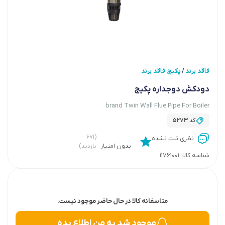
فاقد برند
پکیج فاقد برند
/
دودکش دوجداره پکیج
brand Twin Wall Flue Pipe For Boiler
کد
5273
(۶۷۱
نظری ثبت نشده
بدون امتیاز
بازدید)
شناسه کالا:
11761001
متاسفانه کالا در حال حاضر موجود نیست.
موجود شد به من اطلاع بده