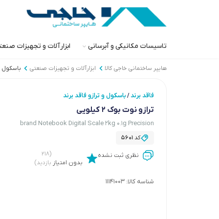
تاسیسات مکانیکی و آبرسانی
ابزارآلات و تجهیزات صنع
هایپر ساختمانی خاجی‌ کالا
ابزارآلات و تجهیزات صنعتی
باسکول و
فاقد برند
باسکول و ترازو فاقد برند
/
ترازو نوت بوک 2 کیلویی
brand Notebook Digital Scale 2kg 0.1g Precision
کد
5601
(۲۱۸
نظری ثبت نشده
بدون امتیاز
بازدید)
شناسه کالا:
11141003