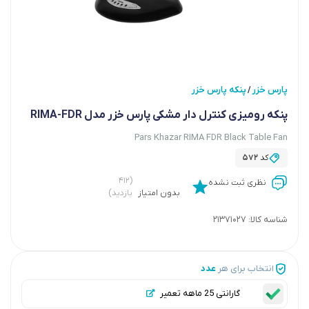
پارس خزر
پنکه پارس خزر
/
پنکه رومیزی کنترل دار مشکی پارس خزر مدل RIMA-FDR
Pars Khazar RIMA FDR Black Table Fan
کد
572
(۴۱۲
نظری ثبت نشده
بدون امتیاز
بازدید)
شناسه کالا:
21371027
انتخاب برای هر
عدد
گارانتی 25 ماهه تعمیر