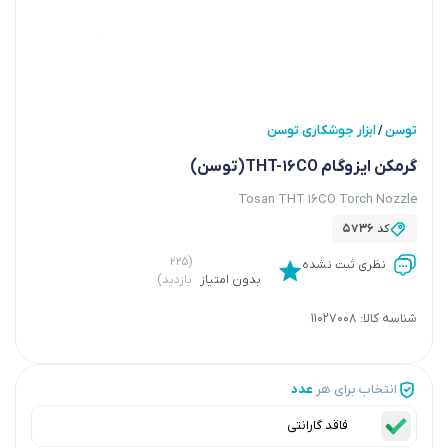
توسن
ابزار جوشکاری توسن
/
گرمکن ایزوگام THT-16CO(توسن)
Tosan THT 16CO Torch Nozzle
کد
5736
(۲۲۵
نظری ثبت نشده
بدون امتیاز
بازدید)
شناسه کالا:
11027008
انتخاب برای هر
عدد
فاقد گارانتی