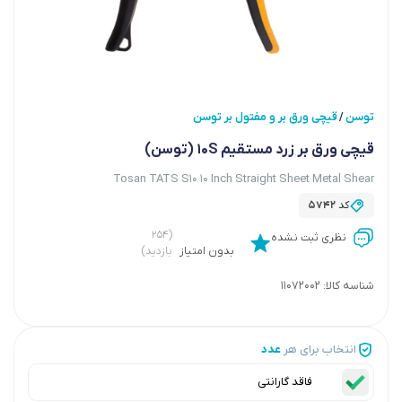
توسن
قیچی ورق بر و مفتول بر توسن
/
قیچی ورق بر زرد مستقیم 10S (توسن)
Tosan TATS S10 10 Inch Straight Sheet Metal Shear
کد
5742
(۲۵۴
نظری ثبت نشده
بدون امتیاز
بازدید)
شناسه کالا:
11072002
انتخاب برای هر
عدد
فاقد گارانتی