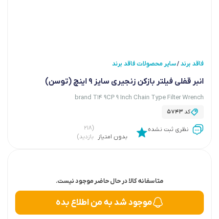
فاقد برند
سایر محصولات فاقد برند
/
انبر قفلی فیلتر بازکن زنجیری سایز 9 اینچ (توسن)
brand T14 9CP 9 Inch Chain Type Filter Wrench
کد
5743
(۲۱۸
نظری ثبت نشده
بدون امتیاز
بازدید)
متاسفانه کالا در حال حاضر موجود نیست.
موجود شد به من اطلاع بده