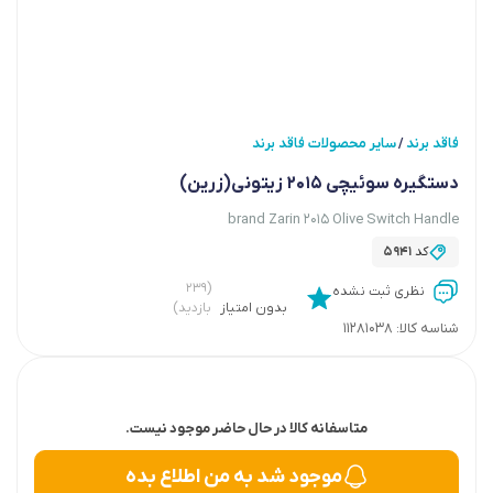
فاقد برند
سایر محصولات فاقد برند
/
دستگیره سوئیچی 2015 زیتونی(زرین)
brand Zarin 2015 Olive Switch Handle
کد
5941
(۲۳۹
نظری ثبت نشده
بدون امتیاز
بازدید)
شناسه کالا:
11281038
متاسفانه کالا در حال حاضر موجود نیست.
موجود شد به من اطلاع بده