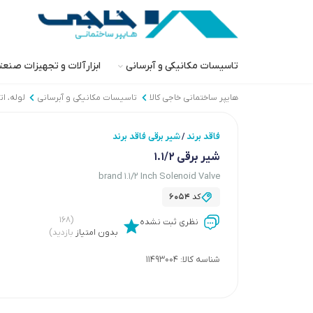
تاسیسات مکانیکی و آبرسانی
ابزارآلات و تجهیزات صنع
هایپر ساختمانی خاجی‌ کالا
تاسیسات مکانیکی و آبرسانی
لوله، ا
فاقد برند
شیر برقی فاقد برند
/
شیر برقی 1.1/2
brand 1.1/2 Inch Solenoid Valve
کد
6054
(۱۶۸
نظری ثبت نشده
بدون امتیاز
بازدید)
شناسه کالا:
11493004