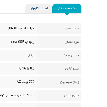
مشخصات فنی
نظرات کاربران
سایز اسمی
1.1/2 اینچ (DN40)
نوع اتصال
رزوه‌ای BSP ماده
جنس بدنه
برنج
فشار کاری
0.5 تا 16 بار
ولتاژ سیم‌پیچ
220 ولت AC
دمای سیال
10- تا 85 درجه سانتی‌گراد