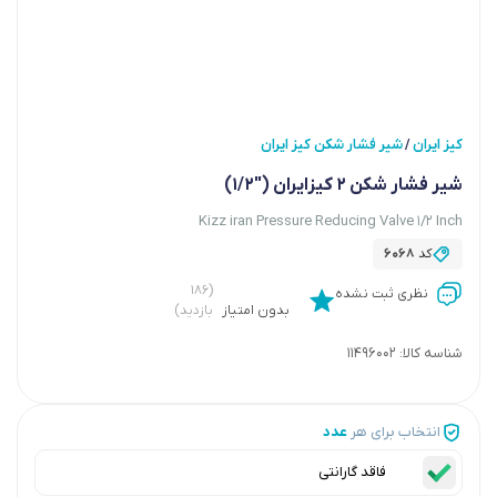
کیز ایران
شیر فشار شکن کیز ایران
/
شیر فشار شکن 2 کیزایران ("1/2)
Kizz iran Pressure Reducing Valve 1/2 Inch
کد
6068
(۱۸۶
نظری ثبت نشده
بدون امتیاز
بازدید)
شناسه کالا:
11496002
انتخاب برای هر
عدد
فاقد گارانتی