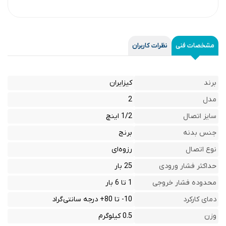
مشخصات فنی
نظرات کاربران
برند
کیزایران
مدل
2
سایز اتصال
1/2 اینچ
جنس بدنه
برنج
نوع اتصال
رزوه‌ای
حداکثر فشار ورودی
25 بار
محدوده فشار خروجی
1 تا 6 بار
دمای کارکرد
10- تا 80+ درجه سانتی‌گراد
وزن
0.5 کیلوگرم