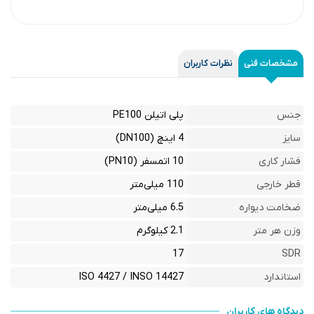
مشخصات فنی
نظرات کاربران
جنس
پلی اتیلن PE100
سایز
4 اینچ (DN100)
فشار کاری
10 اتمسفر (PN10)
قطر خارجی
110 میلی‌متر
ضخامت دیواره
6.5 میلی‌متر
وزن هر متر
2.1 کیلوگرم
17
SDR
استاندارد
ISO 4427 / INSO 14427
دیدگاه های کاربران