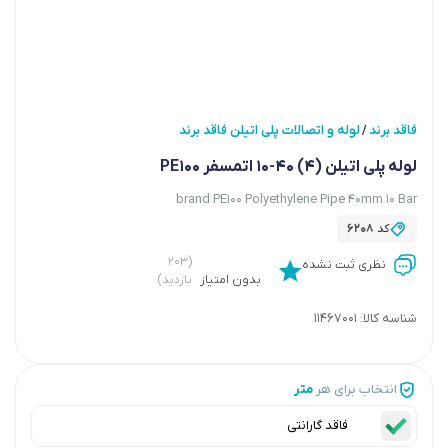
فاقد برند
لوله و اتصالات پلی اتیلن فاقد برند
/
لوله پلی اتیلن (4) 40-10 اتمسفر PE100
brand PE100 Polyethylene Pipe 40mm 10 Bar
کد
6208
(۲۰۳
نظری ثبت نشده
بدون امتیاز
بازدید)
شناسه کالا:
11467001
انتخاب برای هر
متر
فاقد گارانتی