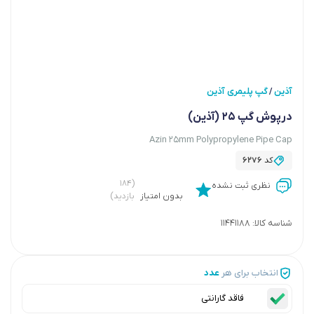
آذین
گپ پلیمری آذین
/
درپوش گپ 25 (آذین)
Azin 25mm Polypropylene Pipe Cap
کد
6276
(۱۸۴
نظری ثبت نشده
بدون امتیاز
بازدید)
شناسه کالا:
11441188
انتخاب برای هر
عدد
فاقد گارانتی