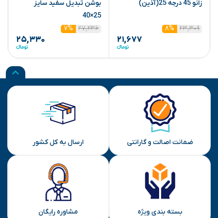
زانو 45 درجه 25(آذین)
بوشن تبدیل سفید سایز
ب
۲
25×40
۲۷,۲۳۶
۲۳,۳۰۹
۷%
۸%
۲۵,۳۳۰
۲۱,۶۷۷
ضمانت اصالت و گارانتی
ارسال به کل کشور
بسته بندی ویژه
مشاوره رایگان