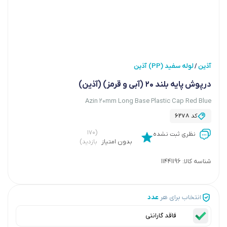
آذین
لوله سفید (PP) آذین
/
درپوش پایه بلند 20 (آبی و قرمز) (آذین)
Azin 20mm Long Base Plastic Cap Red Blue
کد
6278
(۱۷۰
نظری ثبت نشده
بدون امتیاز
بازدید)
شناسه کالا:
11441196
انتخاب برای هر
عدد
فاقد گارانتی