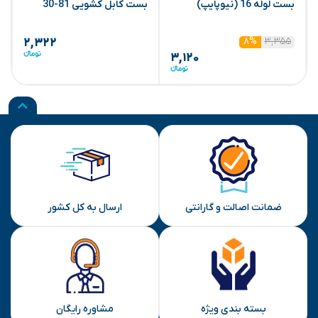
بست لوله 16 (نیوپایپ)
بست کابل کشویی 81-30
ب
۳,۳۵۵
۸%
۲,۳۲۲
۳,۱۲۰
ضمانت اصالت و گارانتی
ارسال به کل کشور
بسته بندی ویژه
مشاوره رایگان