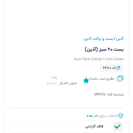
آذین
بست و براکت آذین
/
بست 20 سبز (آذین)
Azin Pipe Clamp 20mm Green
کد
6280
(۱۶۵
نظری ثبت نشده
بدون امتیاز
بازدید)
شناسه کالا:
11441197
انتخاب برای هر
عدد
فاقد گارانتی