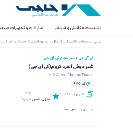
تاسیسات مکانیکی و آبرسانی
ابزارآلات و تجهیزات صنع
هایپر ساختمانی خاجی‌ کالا
ملزومات بهداشتی
سینک و شیرآلات 
کی آی جی
شیر حمام کی آی جی
/
شیر دوش آلفرد کروم(کی آی جی)
KIG Alfred Chrome Faucet
کد
635
(۲۹۹
نظری ثبت نشده
بدون امتیاز
بازدید)
شناسه کالا:
11319029