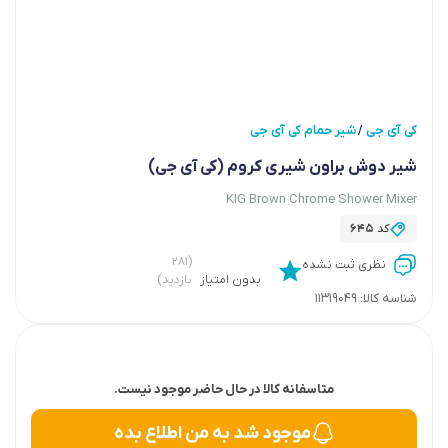
کی آی جی
شیر حمام کی آی جی
/
شیر دوش براون شیری کروم (کی آی جی)
KIG Brown Chrome Shower Mixer
کد
645
(۲۸۱
نظری ثبت نشده
بدون امتیاز
بازدید)
شناسه کالا:
11319049
متاسفانه کالا در حال حاضر موجود نیست.
موجود شد به من اطلاع بده