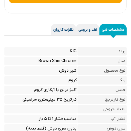
مشخصات فنی
نقد و بررسی
نظرات کاربران
برند
KIG
مدل
Brown Shiri Chrome
نوع محصول
شیر دوش
رنگ
کروم
جنس
آلیاژ برنج با آبکاری کروم
نوع کارتریج
کارتریج ۳۵ میلی‌متری سرامیکی
تعداد خروجی
۱
فشار آب
مناسب فشار ۱ تا ۵ بار
سری دوش
بدون سری دوش (فقط بدنه)