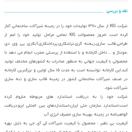
نقد و بررسی
شرکت KIG از سال ۱۳۷۰ تولیدات خود را در زمینه شیرآلات ساختمانی آغاز
کرده است .امروز محصولات KIG تمامی مراحل تولید خود را اعم از
طراحی،قالب سازی،ریخته گری،تراشکاری،پرداختکاری،آبکاری پی وی دی
،مونتاژ و … داخل کارخانه و با استفاده از پرسنلی مجرب انجام می دهد تا
محصولی با کیفیت جهانی به منظور صادرات به کشورهای مختلف تولید
کند.این کارخانه توانسته است به مدت ۱۵ سال اولین و بزرگترین کارخانه
در صنف شیرآلات ساختمانی کشور در زمینه قالب سازی و تنه سازی
شیرآلات شود.
شرکت خود را به دریافت استاندارد های مربوطه ملزوم کرده
است،استاندارد سازمان ملی ایران،استانداردهای بین المللی ایزو،دریافت
گواهینامه در زمینه بهینه سازی مصرف انرژی آب
کیفیت بی نظیر : محصول با کیفیت شیرآلات کی آی جی به دلیل بهره