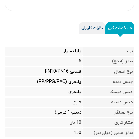
مشخصات فنی
نظرات کاربران
برند
پایا بسپار
سایز (اینچ)
6
نوع اتصال
فلنجی PN10/PN16
جنس بدنه
پلیمری (PP/PPG/PVC)
جنس دیسک
پلیمری
جنس دسته
فلزی
نوع عملگر
دستی (اهرمی)
فشار کاری
10 بار
سایز اسمی (میلی‌متر)
150