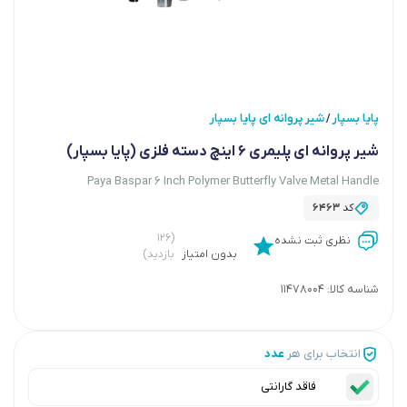
پایا بسپار
شیر پروانه ای پایا بسپار
/
شیر پروانه ای پلیمری 6 اینچ دسته فلزی (پایا بسپار)
Paya Baspar 6 Inch Polymer Butterfly Valve Metal Handle
کد
6463
(۱۲۶
نظری ثبت نشده
بدون امتیاز
بازدید)
شناسه کالا:
11478004
انتخاب برای هر
عدد
فاقد گارانتی