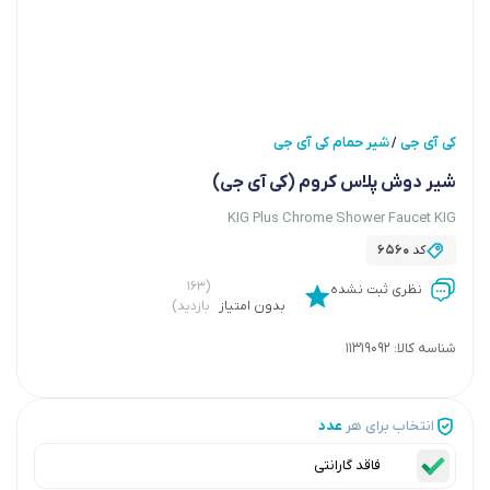
کی آی جی
شیر حمام کی آی جی
/
شیر دوش پلاس کروم (کی آی جی)
KIG Plus Chrome Shower Faucet KIG
کد
6560
(۱۶۳
نظری ثبت نشده
بدون امتیاز
بازدید)
شناسه کالا:
11319092
انتخاب برای هر
عدد
فاقد گارانتی