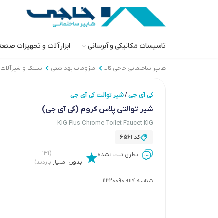
تاسیسات مکانیکی و آبرسانی
ابزارآلات و تجهیزات صنع
هایپر ساختمانی خاجی‌ کالا
ملزومات بهداشتی
سینک و شیرآلات 
کی آی جی
شیر توالت کی آی جی
/
شیر توالتی پلاس کروم (کی آی جی)
KIG Plus Chrome Toilet Faucet KIG
کد
6561
(۱۳۱
نظری ثبت نشده
بدون امتیاز
بازدید)
شناسه کالا:
11320090