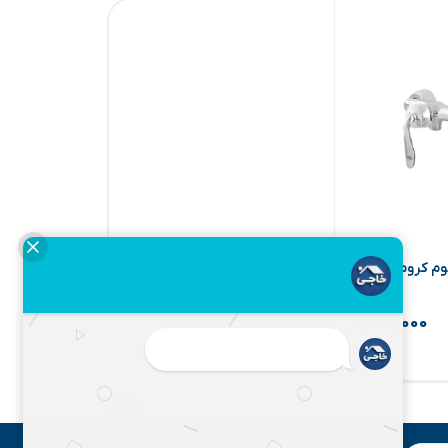
توم کروم (کی آی
۶,۳۶۰,۰۰۰