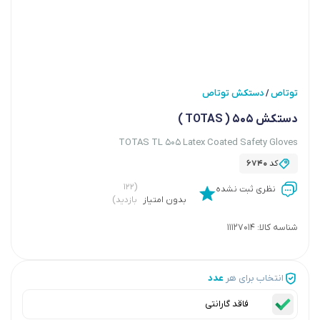
توتاص
دستکش توتاص
/
دستکش 505 ( TOTAS )
TOTAS TL 505 Latex Coated Safety Gloves
کد
6740
(۱۲۲
نظری ثبت نشده
بدون امتیاز
بازدید)
شناسه کالا:
11127014
انتخاب برای هر
عدد
فاقد گارانتی