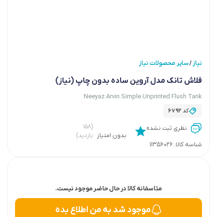
نیاز
سایر محصولات نیاز
/
فلاش تانک مدل آروین ساده بدون چاپ (نیاز)
Neeyaz Arvin Simple Unprinted Flush Tank
کد
6792
(۱۵۸
نظری ثبت نشده
بدون امتیاز
بازدید)
شناسه کالا:
11356026
متاسفانه کالا در حال حاضر موجود نیست.
موجود شد به من اطلاع بده