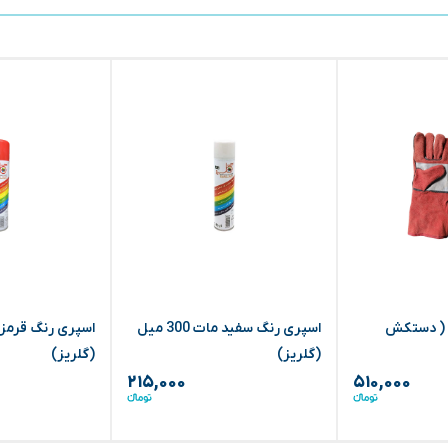
( دستکش
اسپری رنگ سفید مات 300 میل
(گلریز)
(گلریز)
۲۱۵,۰۰۰
۵۱۰,۰۰۰