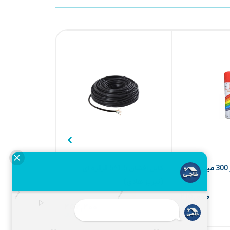
اسپری رنگ قرمز 300 میل
کابل افشان 1.5*5 قرقره ای
(تبریز هادی)
(دانوب)
۲۶۰,۰۰۰
۳%
۲۱۵,۰۰۰
۲۵۲,۲۰۰