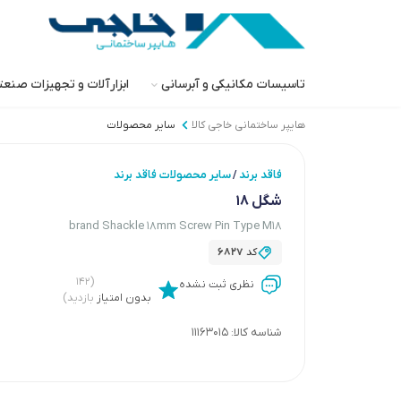
تاسیسات مکانیکی و آبرسانی
ابزارآلات و تجهیزات صنع
هایپر ساختمانی خاجی‌ کالا
سایر محصولات
فاقد برند
سایر محصولات فاقد برند
/
شگل 18
brand Shackle 18mm Screw Pin Type M18
کد
6827
(۱۴۲
نظری ثبت نشده
بدون امتیاز
بازدید)
شناسه کالا:
11163015