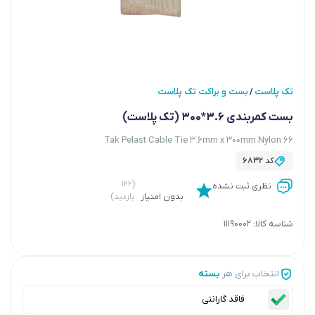
تک پلاست
بست و براکت تک پلاست
/
بست کمربندی 3.6*300 (تک پلاست)
Tak Pelast Cable Tie 3.6mm x 300mm Nylon 66
کد
6832
(۱۲۲
نظری ثبت نشده
بدون امتیاز
بازدید)
شناسه کالا:
11190002
انتخاب برای هر
بسته
فاقد گارانتی