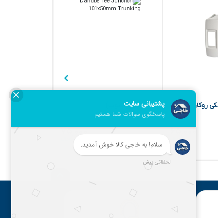
ی روکار
سه راهی (دانوب)
فریم3تایی (دانوب)
۷۵,۰۰۰
۶۵,۰۰۰