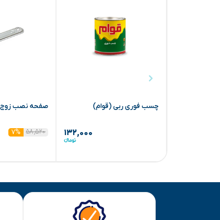
چسب فوری ربی (قوام)
صفحه نصب زوج 280 (نیوپایپ)
۵۸,۵۲۰
۷%
۱۳۲,۰۰۰