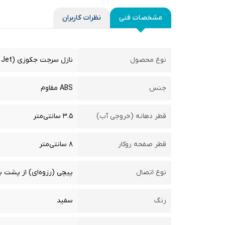
مشخصات فنی
نظرات کاربران
نوع محصول
نازل سرجت جکوزی (Surge Jet)
جنس
ABS مقاوم
قطر دهانه (خروجی آب)
۳.۵ سانتی‌متر
قطر صفحه روکار
۸ سانتی‌متر
نوع اتصال
پیچی (رزوه‌ای) از پشت با
رنگ
سفید