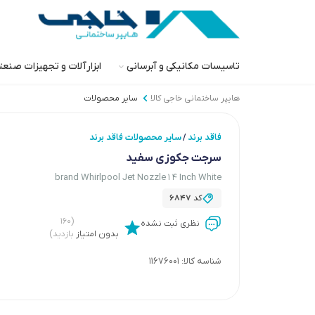
تاسیسات مکانیکی و آبرسانی
ابزارآلات و تجهیزات صنع
هایپر ساختمانی خاجی‌ کالا
سایر محصولات
فاقد برند
سایر محصولات فاقد برند
/
سرجت جکوزی سفید
brand Whirlpool Jet Nozzle 1 4 Inch White
کد
6847
(۱۶۰
نظری ثبت نشده
بدون امتیاز
بازدید)
شناسه کالا:
11676001