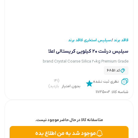
فاقد برند
سیلیس استخری فاقد برند
/
سیلیس درشت 20 کیلویی کریستالی اعلا
brand Crystal Coarse Silica 20kg Premium Grade
کد
6851
(۱۴۱
نظری ثبت نشده
بدون امتیاز
بازدید)
شناسه کالا:
11725002
متاسفانه کالا در حال حاضر موجود نیست.
موجود شد به من اطلاع بده