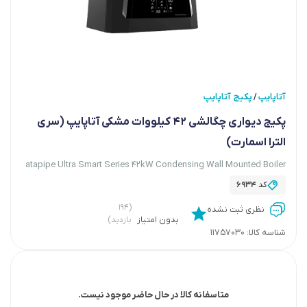
آتاپایپ
پکیج آتاپایپ
/
پکیج دیواری چگالشی ۴۲ کیلووات مشکی آتاپایپ (سری
الترا اسمارت)
atapipe Ultra Smart Series 42kW Condensing Wall Mounted Boiler
کد
6934
(۱۹۴
نظری ثبت نشده
بدون امتیاز
بازدید)
شناسه کالا:
11757030
متاسفانه کالا در حال حاضر موجود نیست.