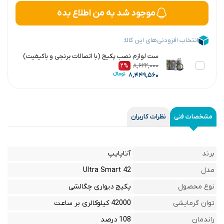
موجود شد به من اطلاع بده
انتخاب افزودنی‌های این کالا:
ست لوازم نصب پکیج (با اتصالات برنجی و باکیفیت)
۲%
۸,۶۲۲,۰۰۰
۸,۴۴۹,۵۶۰
مشخصات فنی
نظرات کاربران
برند
آتاپایپ
مدل
Ultra Smart 42
نوع محصول
پکیج دیواری چگالشی
توان گرمایشی
42000 کیلوکالری بر ساعت
راندمان
108 درصد