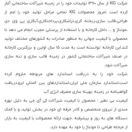
شرکت KIG از سال ۱۳۷۰ تولیدات خود را در زمینه شیرآلات ساختمانی آغاز
کرده است .امروز محصولات KIG تمامی مراحل تولید خود را اعم از
طراحی،قالب سازی،ریخته گری،تراشکاری،پرداختکاری،آبکاری پی وی دی
،مونتاژ و … داخل کارخانه و با استفاده از پرسنلی مجرب انجام می دهد تا
محصولی با کیفیت جهانی به منظور صادرات به کشورهای مختلف تولید
کند.این کارخانه توانسته است به مدت ۱۵ سال اولین و بزرگترین کارخانه
در صنف شیرآلات ساختمانی کشور در زمینه قالب سازی و تنه سازی
شیرآلات شود.
شرکت خود را به دریافت استاندارد های مربوطه ملزوم کرده
است،استاندارد سازمان ملی ایران،استانداردهای بین المللی ایزو،دریافت
گواهینامه در زمینه بهینه سازی مصرف انرژی آب
کیفیت بی نظیر : محصول با کیفیت شیرآلات کی آی جی به دلیل بهره
مندی از نیروی متخصص و کادر حرفه ای خود در بخش تولید، و با کمک
دستگاه های به روز و پیشرفته ،جهت ارائه محصولات با کیفیت به بازار،
از مرحله طراحی تا مونتاژ را خود به عهده دارد.