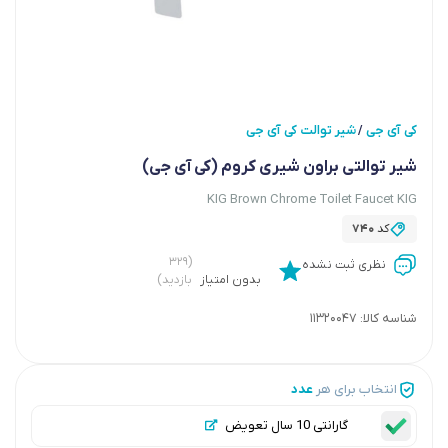
کی آی جی
شیر توالت کی آی جی
/
شیر توالتی براون شیری کروم (کی آی جی)
KIG Brown Chrome Toilet Faucet KIG
کد
740
(۳۲۹
نظری ثبت نشده
بدون امتیاز
بازدید)
شناسه کالا:
11320047
انتخاب برای هر
عدد
گارانتی 10 سال تعویض