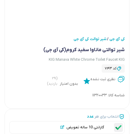
کی آی جی
شیر توالت کی آی جی
/
شیر توالتی ماناوا سفید کروم(کی آی جی)
KIG Manava White Chrome Toilet Faucet KIG
کد
743
(۲۹۱
نظری ثبت نشده
بدون امتیاز
بازدید)
شناسه کالا:
11320033
انتخاب برای هر
عدد
گارانتی 10 ساله تعویض