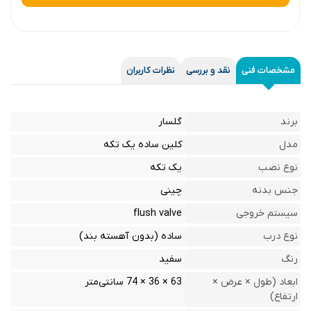
مشخصات فنی
نقد و بررسی
نظرات کاربران
برند
گلسار
مدل
کلین ساده یک تکه
نوع نصب
یک تکه
جنس بدنه
چینی
سیستم خروجی
flush valve
نوع درب
ساده (بدون آهسته بند)
رنگ
سفید
ابعاد (طول × عرض ×
63 × 36 × 74 سانتی‌متر
ارتفاع)