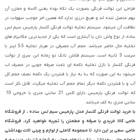
طراحی این توالت فرنگی بصورت یک تکه بوده یعنی کاسه و مخزن آن
بهم متصل شده اند و هیچ درزی ندارد که همین امر موجب سهولت در
نظافت آن میشود. سیستم تخلیه توالت فرنگی گلسار پارمیس سیم لس
ساده، از نوع واش دان یا آبشاری است که یکی از جدیدترین مکانیزم های
تخلیه حال حاضر میباشد. حجم آب مصرفی در هربار تخلیه 5.5 لیتر با
سرعت 3 ثانیه است. سیستم فلاش تانک دو زمانه این سری از توالت
فرنگی گلسار با نازل تخلیه دکمه ای باعث صرفه جویی در مصرف اب
میشود به این صورت که بنا به نیاز با فشردن یک دکمه نصف حجم کل
آب و با فشردن دکمه دیگر تمام حجم آب تخلیه میگردد. قابل ذکر است
که توالت فرنگی پارمیس دارای اکس 21 سانتی متری با خروجی 10
سانتی متری به کف میباشد.
با خرید توالت فرنگی گلسار مدل پارمیس سیم لس ساده ، از فروشگاه
خاجی کالا خریدی با صرفه و مطمئن را تجربه خواهید کرد. فروشگاه
خاجی سعی بر این دارد تا مجموعه کاملی از لوازم و چینی الات بهداشتی
و لوازم جانبی بهداشتی را از برندهای معتبر به شما مشتریان عزیز عرضه