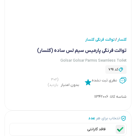
گلسار
توالت فرنگی گلسار
/
توالت فرنگی پارمیس سیم لس ساده (گلسار)
Golsar Golsar Parmis Seamless Toilet
کد
791
(۳۰۲
نظری ثبت نشده
بدون امتیاز
بازدید)
شناسه کالا:
11342006
انتخاب برای هر
عدد
فاقد گارانتی