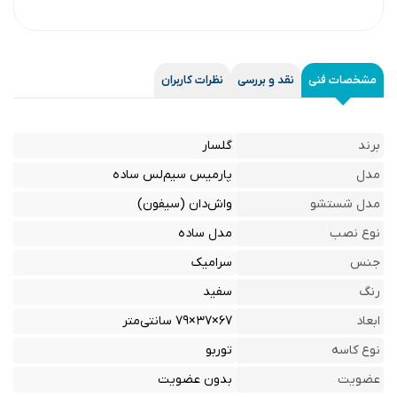
مشخصات فنی
نقد و بررسی
نظرات کاربران
برند
گلسار
مدل
پارمیس سیم‌لس ساده
مدل شستشو
واش‌دان (سیفون)
نوع نصب
مدل ساده
جنس
سرامیک
رنگ
سفید
ابعاد
۶۷×۳۷×۷۹ سانتی‌متر
نوع کاسه
توربو
عضویت
بدون عضویت