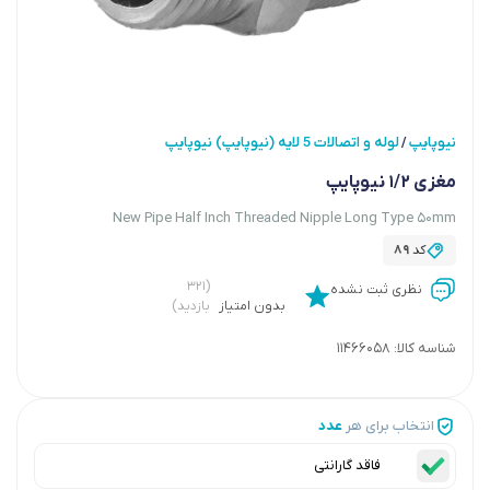
نیوپایپ
لوله و اتصالات 5 لایه (نیوپایپ) نیوپایپ
/
مغزی 1/2 نیوپایپ
New Pipe Half Inch Threaded Nipple Long Type 50mm
کد
89
(۳۲۱
نظری ثبت نشده
بدون امتیاز
بازدید)
شناسه کالا:
11466058
انتخاب برای هر
عدد
فاقد گارانتی