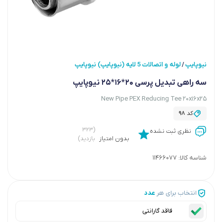
نیوپایپ
لوله و اتصالات 5 لایه (نیوپایپ) نیوپایپ
/
سه راهی تبدیل پرسی 20*16*25 نیوپایپ
New Pipe PEX Reducing Tee 20x16x25
کد
98
(۳۲۳
نظری ثبت نشده
بدون امتیاز
بازدید)
شناسه کالا:
11466077
انتخاب برای هر
عدد
فاقد گارانتی