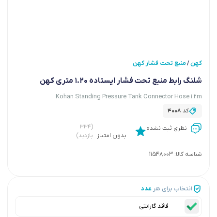
کهن
منبع تحت فشار کهن
/
شلنگ رابط منبع تحت فشار ایستاده ۱.۲۰ متری کهن
Kohan Standing Pressure Tank Connector Hose 1.2m
کد
4008
(۳۳۴
نظری ثبت نشده
بدون امتیاز
بازدید)
شناسه کالا:
11548003
انتخاب برای هر
عدد
فاقد گارانتی