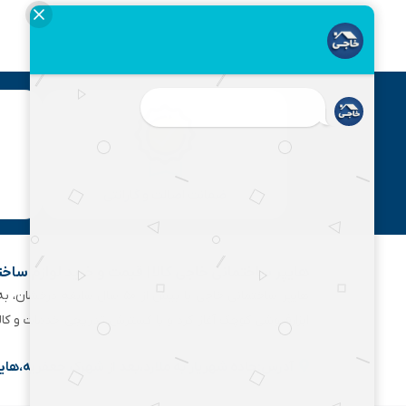
ضمانت اصالت و گارانتی
هایپر ساختمانی خاجی‌ کالا | قیمت و خرید لوازم ساخ
هایپر ساختمانی خاجی‌ با بیش
ابزارفروشی کوچک آغاز کرد و با گسترش تدریجی خدمات و کا
آدرس:جاده شهریار به ملارد،بعد از شهرک جعفریه،های