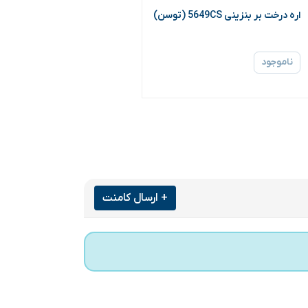
اره درخت بر بنزینی 5649CS (توسن)
ناموجود
+ ارسال کامنت