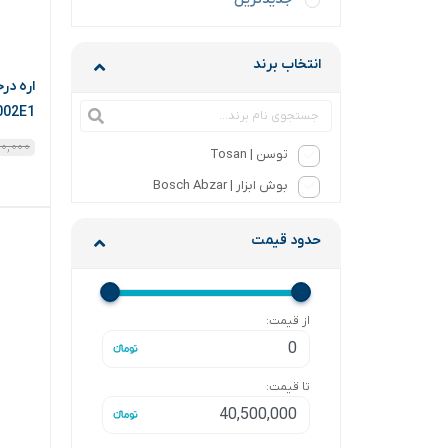
انتخاب برند
51(9002E1(
۰,۰۰۰
توسن | Tosan
بوش ابزار | Bosch Abzar
حدود قیمت
از قیمت:
تا قیمت: