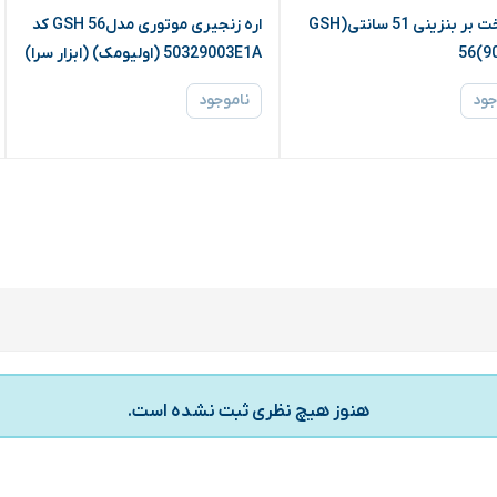
اره درخت بر بنزینی 51 سانتی(GSH
اره زنجیری موتوری مدلGSH 56 کد
56(9
50329003E1A (اولیومک) (ابزار سرا)
جود
ناموجود
هنوز هیچ نظری ثبت نشده است.