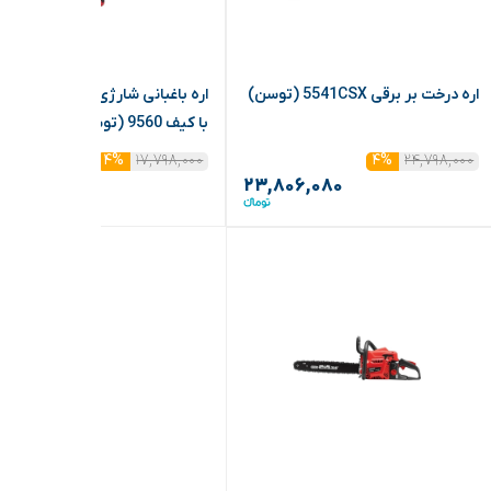
اره درخت بر برقی 5541CSX (توسن)
اره باغبانی شارژی 20 ولت 
با کیف 9560 (توسن)
۱۷,۷۹۸,۰۰۰
۲۴,۷۹۸,۰۰۰
۴%
۴%
,۰۸۶,۰۸۰
۲۳,۸۰۶,۰۸۰