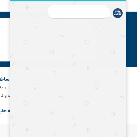
ضمانت اصالت و گارانتی
هایپر ساختمانی خاجی‌ کالا | قیمت و خرید لوازم ساخ
هایپر ساختمانی خاجی‌ با بیش
ابزارفروشی کوچک آغاز کرد و با گسترش تدریجی خدمات و کا
آدرس:جاده شهریار به ملارد،بعد از شهرک جعفریه،های
خاجی‌کالا