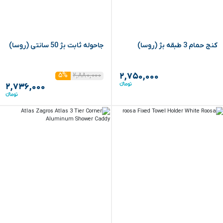
کنج حمام 3 طبقه بژ (روسا)
جاحوله ثابت بژ 50 سانتی (روسا)
۲,۸۸۰,۰۰۰
۵%
۲,۷۵۰,۰۰۰
۲,۷۳۶,۰۰۰