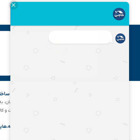
ضمانت اصالت و گارانتی
هایپر ساختمانی خاجی‌ کالا | قیمت و خرید لوازم ساخ
هایپر ساختمانی خاجی‌ با بیش
ابزارفروشی کوچک آغاز کرد و با گسترش تدریجی خدمات و کا
آدرس:جاده شهریار به ملارد،بعد از شهرک جعفریه،های