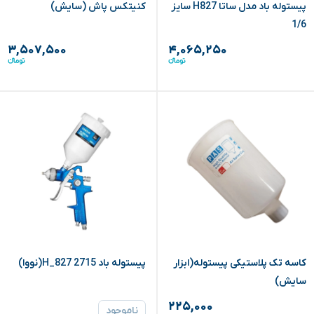
پیستوله باد مدل ساتا H827 سایز
کنیتکس پاش (سایش)
1/6
۳,۵۰۷,۵۰۰
۴,۰۶۵,۲۵۰
کاسه تک پلاستیکی پیستوله(ابزار
پیستوله باد H_827 2715(نووا)
سایش)
۲۲۵,۰۰۰
ناموجود