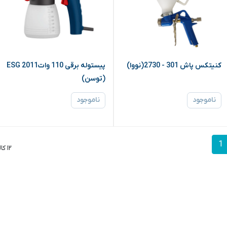
کنیتکس پاش 301 - 2730(نووا)
پیستوله برقی 110 واتESG 2011
(توسن)
ناموجود
ناموجود
1
۱۲ کالا