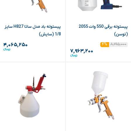
پیستوله برقی 550 وات 2055
پیستوله باد مدل ساتا H827 سایز
(توسن)
1/8 (سایش)
۸,۲۹۵,۰۰۰
۴%
۴,۰۶۵,۲۵۰
۷,۹۶۳,۲۰۰