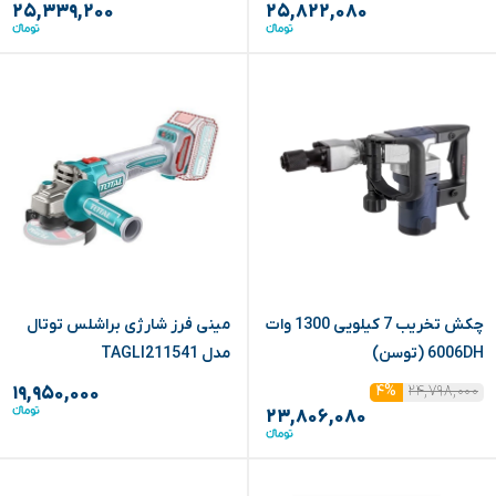
۲۵,۳۳۹,۲۰۰
۲۵,۸۲۲,۰۸۰
چکش تخریب 7 کیلویی 1300 وات
مینی فرز شارژی براشلس توتال
6006DH (توسن)
مدل TAGLI211541
۲۴,۷۹۸,۰۰۰
۴%
۱۹,۹۵۰,۰۰۰
۲۳,۸۰۶,۰۸۰