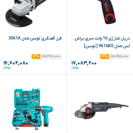
دریل شارژی 16 ولت سری براش
فرز آهنگری توسن مدل 3061A
لس مدل 9616BS (توسن)
۱۷,۳۹۸,۰۰۰
۱۷,۷۹۵,۰۰۰
۴%
۴%
۱۶,۷۰۲,۰۸۰
۱۷,۰۸۳,۲۰۰