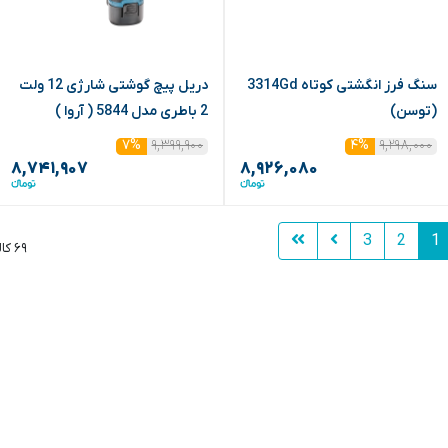
سنگ فرز انگشتی کوتاه 3314Gd
دریل پیچ گوشتی شارژی 12 ولت
(توسن)
2 باطری مدل 5844 ( آروا )
۹,۳۹۹,۹۰۰
۹,۲۹۸,۰۰۰
۷%
۴%
۸,۷۴۱,۹۰۷
۸,۹۲۶,۰۸۰
3
2
1
۶۹ کالا