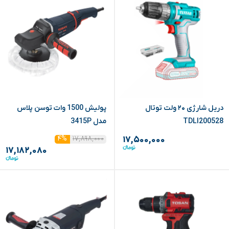
دریل شارژی ۲۰ ولت توتال
پولیش 1500 وات توسن پلاس
TDLI200528
مدل 3415P
۱۷,۸۹۸,۰۰۰
۴%
۱۷,۵۰۰,۰۰۰
۱۷,۱۸۲,۰۸۰