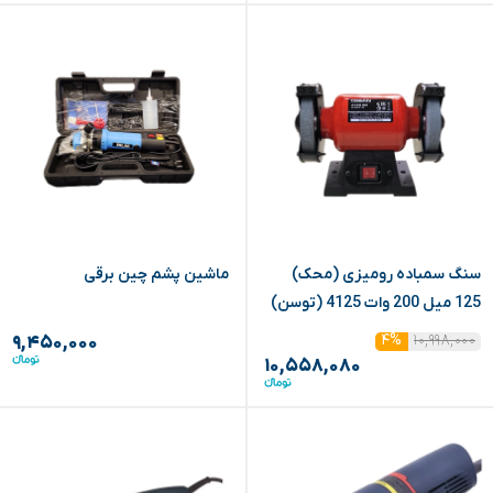
سنگ سمباده رومیزی (محک)
ماشین پشم چین برقی
125 میل 200 وات 4125 (توسن)
۱۰,۹۹۸,۰۰۰
۴%
۹,۴۵۰,۰۰۰
۱۰,۵۵۸,۰۸۰