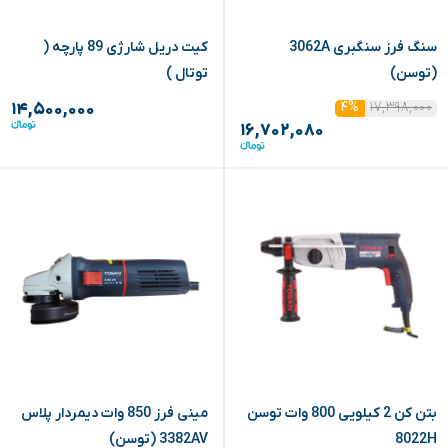
سنگ فرز سنگبری 3062A
کیت دریل شارژی 89 پارچه (
(توسن)
توتال )
۱۷,۳۹۸,۰۰۰
۴%
۱۴,۵۰۰,۰۰۰
۱۶,۷۰۲,۰۸۰
بتن کن 2 کیلویی 800 وات توسن
مینی فرز 850 وات دیمردار پلاس
8022H
3382AV (توسن)