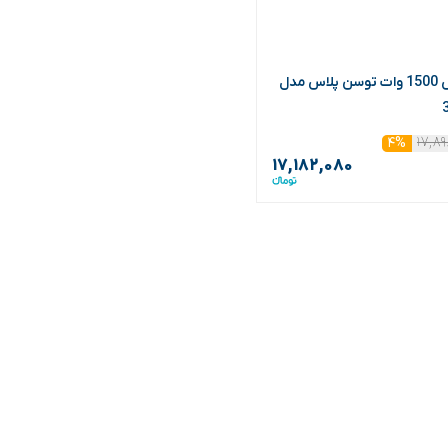
پولیش 1500 وات توسن پلاس مدل
۱۷,۸۹
۴%
۱۷,۱۸۲,۰۸۰