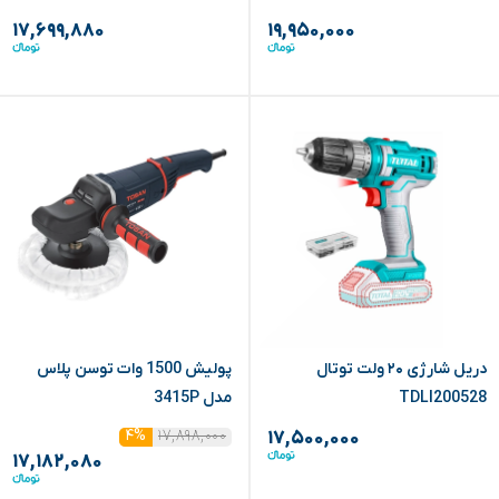
۱۷,۶۹۹,۸۸۰
۱۹,۹۵۰,۰۰۰
دریل شارژی ۲۰ ولت توتال
پولیش 1500 وات توسن پلاس
TDLI200528
مدل 3415P
۱۷,۸۹۸,۰۰۰
۴%
۱۷,۵۰۰,۰۰۰
۱۷,۱۸۲,۰۸۰