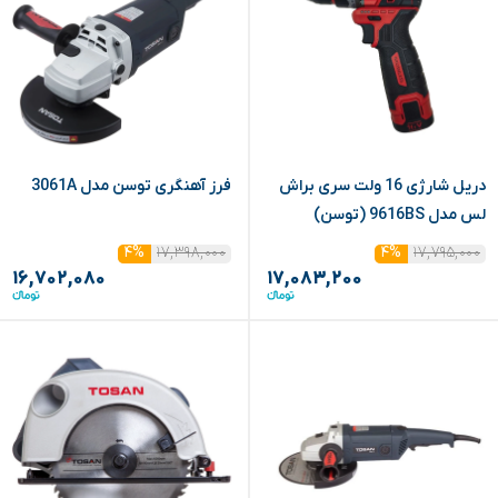
دریل شارژی 16 ولت سری براش
فرز آهنگری توسن مدل 3061A
لس مدل 9616BS (توسن)
۱۷,۳۹۸,۰۰۰
۱۷,۷۹۵,۰۰۰
۴%
۴%
۱۶,۷۰۲,۰۸۰
۱۷,۰۸۳,۲۰۰