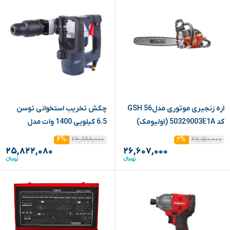
اره زنجیری موتوری مدلGSH 56
چکش تخریب استخوانی توسن
کد 50329003E1A (اولیومک)
6.5 کیلویی 1400 وات مدل
(ابزار سرا)
6065DH
۲۶,۸۹۸,۰۰۰
۲۷,۱۵۰,۰۰۰
۴%
۲%
۲۵,۸۲۲,۰۸۰
۲۶,۶۰۷,۰۰۰