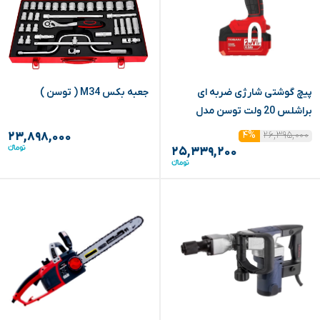
پیچ گوشتی شارژی ضربه ای
جعبه بکس M34 ( توسن )
براشلس 20 ولت توسن مدل
9520BIS
۲۶,۳۹۵,۰۰۰
۴%
۲۳,۸۹۸,۰۰۰
۲۵,۳۳۹,۲۰۰