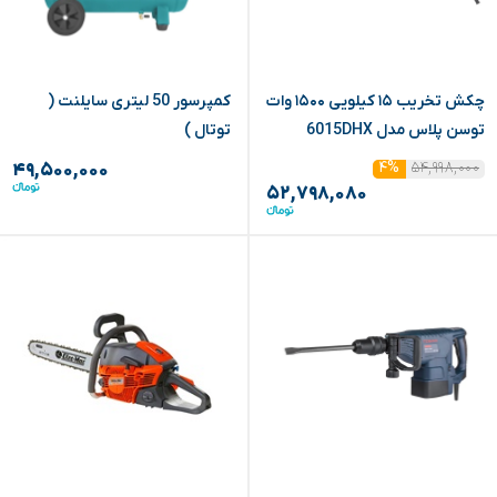
چکش تخریب ۱۵ کیلویی ۱۵۰۰ وات
کمپرسور 50 لیتری سایلنت (
توسن پلاس مدل 6015DHX
توتال )
۵۴,۹۹۸,۰۰۰
۴%
۴۹,۵۰۰,۰۰۰
۵۲,۷۹۸,۰۸۰