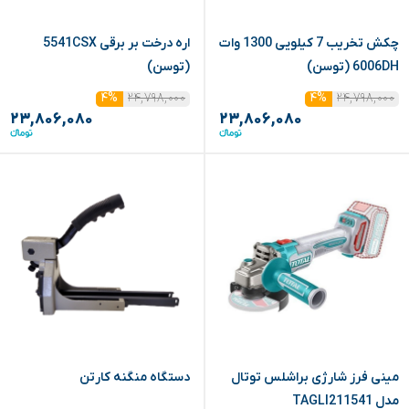
چکش تخریب 7 کیلویی 1300 وات
اره درخت بر برقی 5541CSX
6006DH (توسن)
(توسن)
۲۴,۷۹۸,۰۰۰
۲۴,۷۹۸,۰۰۰
۴%
۴%
۲۳,۸۰۶,۰۸۰
۲۳,۸۰۶,۰۸۰
مینی فرز شارژی براشلس توتال
دستگاه منگنه کارتن
مدل TAGLI211541